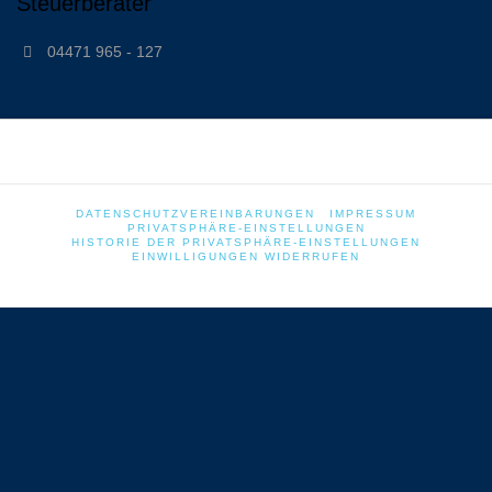
Steuerberater
04471 965 - 127
DATENSCHUTZVEREINBARUNGEN
IMPRESSUM
PRIVATSPHÄRE-EINSTELLUNGEN
HISTORIE DER PRIVATSPHÄRE-EINSTELLUNGEN
EINWILLIGUNGEN WIDERRUFEN