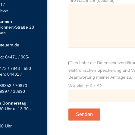
Ihre Nachricht (optional)
 17
zkow
Jarmen
Kohnert-Straße 28
men
steuern.de
g: 04471 / 965-
Ich habe die Datenschutzerklär
473 / 7843 - 580
elektronischen Speicherung und V
en: 04431 /
Beantwortung meiner Anfrage zu.
38353 / 70870
Wie viel ist 6 + 9?
9997 / 38990
s Donnerstag
30 Uhr u. 13.30 -
00 Uhr