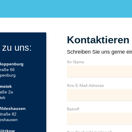
Kontaktieren 
 zu uns:
Schreiben Sie uns gerne ei
Ihr Name
Cloppenburg
traße 66
ppenburg
Ihre E-Mail-Adresse
Emstek
raße 2a
tek
Wildeshausen
Betreff
Straße 82
deshausen
Gützkow