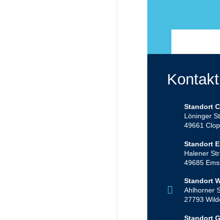
Kontakt
Standort 
Löninger S
49661 Clo
Standort 
Halener St
49685 Ems
Standort 
Ahlhorner 
27793 Wil
Standort 