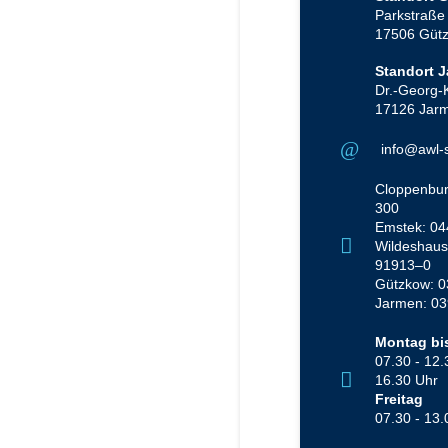
Parkstraße
17506 Güt
Standort 
Dr.-Georg-
17126 Jar
info@awl-
Cloppenbur
300
Emstek: 04
Wildeshaus
91913–0
Gützkow: 0
Jarmen: 03
Montag bi
07.30 - 12.
16.30 Uhr
Freitag
07.30 - 13.