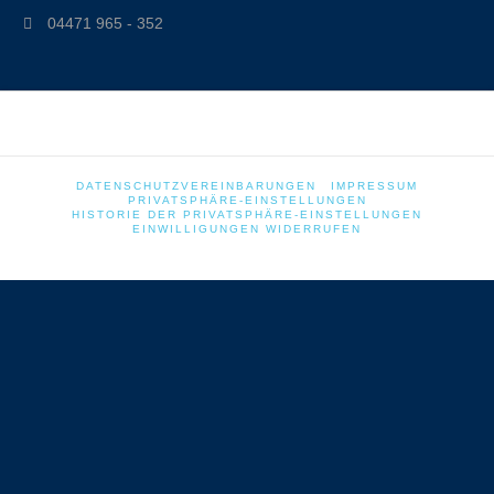
04471 965 - 352
DATENSCHUTZVEREINBARUNGEN
IMPRESSUM
PRIVATSPHÄRE-EINSTELLUNGEN
HISTORIE DER PRIVATSPHÄRE-EINSTELLUNGEN
EINWILLIGUNGEN WIDERRUFEN