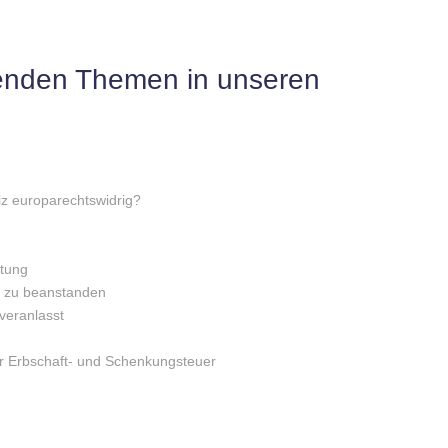
genden Themen in unseren
z europarechtswidrig?
stung
t zu beanstanden
veranlasst
r Erbschaft- und Schenkungsteuer