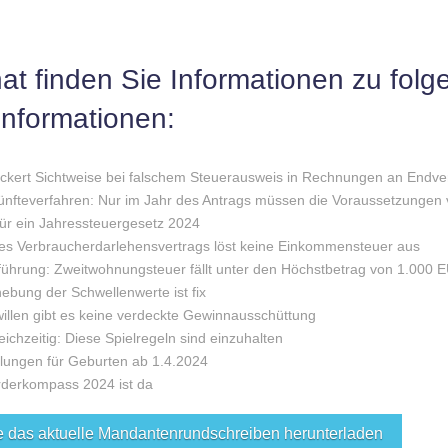
at finden Sie Informationen zu fol
nformationen:
ockert Sichtweise bei falschem Steuerausweis in Rechnungen an Endv
ünfteverfahren: Nur im Jahr des Antrags müssen die Voraussetzungen 
ür ein Jahressteuergesetz 2024
es Verbraucherdarlehensvertrags löst keine Einkommensteuer aus
führung: Zweitwohnungsteuer fällt unter den Höchstbetrag von 1.000 
bung der Schwellenwerte ist fix
len gibt es keine verdeckte Gewinnausschüttung
ichzeitig: Diese Spielregeln sind einzuhalten
elungen für Geburten ab 1.4.2024
derkompass 2024 ist da
e das aktuelle Mandantenrundschreiben herunterladen