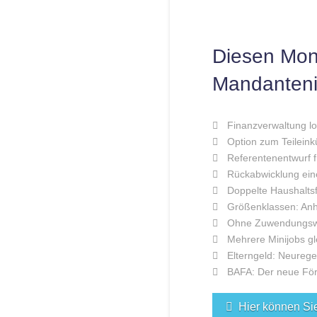
Diesen Mon
Mandanteni
Finanzverwaltung l
Option zum Teileink
Referentenentwurf f
Rückabwicklung ein
Doppelte Haushalts
Größenklassen: Anhe
Ohne Zuwendungswil
Mehrere Minijobs gle
Elterngeld: Neureg
BAFA: Der neue För
Hier können Si