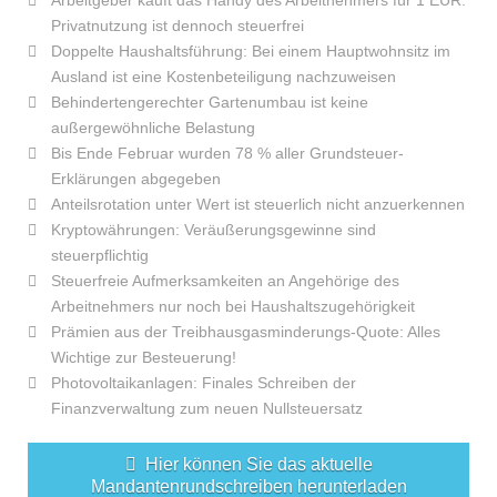
Arbeitgeber kauft das Handy des Arbeitnehmers für 1 EUR:
Privatnutzung ist dennoch steuerfrei
Doppelte Haushaltsführung: Bei einem Hauptwohnsitz im
Ausland ist eine Kostenbeteiligung nachzuweisen
Behindertengerechter Gartenumbau ist keine
außergewöhnliche Belastung
Bis Ende Februar wurden 78 % aller Grundsteuer-
Erklärungen abgegeben
Anteilsrotation unter Wert ist steuerlich nicht anzuerkennen
Kryptowährungen: Veräußerungsgewinne sind
steuerpflichtig
Steuerfreie Aufmerksamkeiten an Angehörige des
Arbeitnehmers nur noch bei Haushaltszugehörigkeit
Prämien aus der Treibhausgasminderungs-Quote: Alles
Wichtige zur Besteuerung!
Photovoltaikanlagen: Finales Schreiben der
Finanzverwaltung zum neuen Nullsteuersatz
Hier können Sie das aktuelle
Mandantenrundschreiben herunterladen