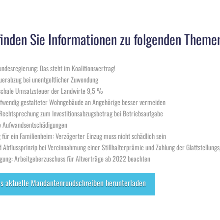
inden Sie Informationen zu folgenden Theme
ndesregierung: Das steht im Koalitionsvertrag!
uerabzug bei unentgeltlicher Zuwendung
schale Umsatzsteuer der Landwirte 9,5 %
aufwendig gestalteter Wohngebäude an Angehörige besser vermeiden
Rechtsprechung zum Investitionsabzugsbetrag bei Betriebsaufgabe
e Aufwandsentschädigungen
 für ein Familienheim: Verzögerter Einzug muss nicht schädlich sein
d Abflussprinzip bei Vereinnahmung einer Stillhalterprämie und Zahlung der Glattstellung
rgung: Arbeitgeberzuschuss für Altverträge ab 2022 beachten
as aktuelle Mandantenrundschreiben herunterladen